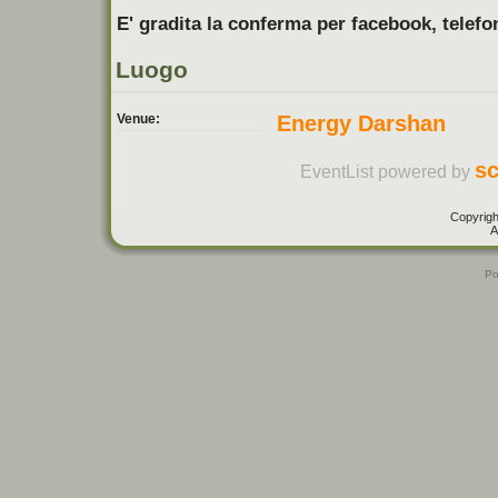
E' gradita la conferma per facebook, telefo
Luogo
Venue:
Energy Darshan
sc
EventList powered by
Copyrigh
A
Po