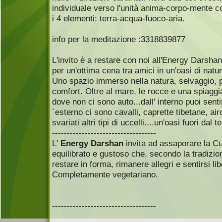
individuale verso l'unità anima-corpo-mente c
i 4 elementi: terra-acqua-fuoco-aria.
info per la meditazione :3318839877
L'invito è a restare con noi all'Energy Darsh
per un'ottima cena tra amici in un'oasi di natu
Uno spazio immerso nella natura, selvaggio, pul
comfort. Oltre al mare, le rocce e una spiagg
dove non ci sono auto...dall' interno puoi sentir
´esterno ci sono cavalli, caprette tibetane, air
svariati altri tipi di uccelli....un'oasi fuori dal 
-----------------------------------
L'
Energy Darshan
invita ad assaporare la C
equilibrato e gustoso che, secondo la tradizion
restare in forma, rimanere allegri e sentirsi lib
Completamente vegetariano.
-----------------------------------