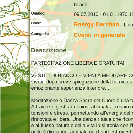
beach
Quando:
09.07.2010 - 01.01.1970 18
Dove:
Energy Darshan
- Lido
Categoria:
Eventi in generale
Descrizione
PARTECIPAZIONE LIBERA E GRATUITA!
VESTITI DI BIANCO E VIENI A MEDITARE 
vivrai, dopo breve spiegazione della tecnica 
emozionante esperienza interiore...
Meditazione o Danza Sacra del Cuore è una tec
Attraverso gesti armoniosi abbinati al respiro
tensioni e stress, permettendo all'energia del
rinnovata e libera. Una danza rituale che ricon
e al flusso naturale della vita in sintonia con 
nelle 4 direzioni cardinali, nord-sud-est-oves