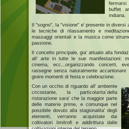
fermarsi
buffet 
indiana.
Il "sogno", la "visione" e' presente in diversi
le tecniche di rilassamento e meditazione
massaggi orientali e la musica come strum
passione.
Il concetto principale, gia' attuato alla fonda
all' arte in tutte le sue manifestazioni: m
cinema, ecc...organizzando concerti, eve
rassegne senza naturalmente accantonare il
gioire momenti di festa e celebrazione.
Con un occhio di riguardo all' ambiente
circostante, la particolarita´della
ristorazione sara' che la maggior parte
delle materie prime, e comunque nel
possibile dovuto alla stagionalita' degli
elementi, verranno acquistate dai
coltivatori limitrofi e addirittura dalle
coltivazioni interne del terreno.