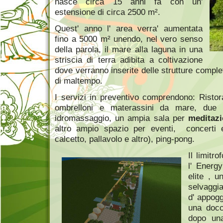
nasce circa 15 anni fa con un'
estensione di circa 2500 m².
Quest' anno l' area verra' aumentata
fino a 5000 m² unendo, nel vero senso
della parola, il mare alla laguna in una
striscia di terra adibita a coltivazione
dove verranno inserite delle strutture compl
di maltempo.
I servizi in preventivo comprendono: Ristor
ombrelloni e materassini da mare, due 
idromassaggio, un ampia sala per
meditazi
altro ampio spazio per eventi, concerti 
calcetto, pallavolo e altro), ping-pong.
Il limitr
l' Energ
elite , u
selvaggia
d' appogg
una docc
dopo una