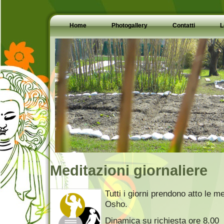
Home
Photogallery
Contatti
L
Meditazioni giornaliere
Tutti i giorni prendono atto le me
Osho.
Dinamica su richiesta ore 8.00