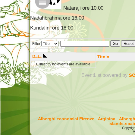
Nataraji ore 10.00
Nadahbrahma ore 16.00
Kundalini ore 18.00
Go
Reset
Filter
Data
Titolo
Currently no events are available
sc
EventList powered by
Alberghi economici Firenze
Arginina
Alberg
islands-spai
Copyrigh
A