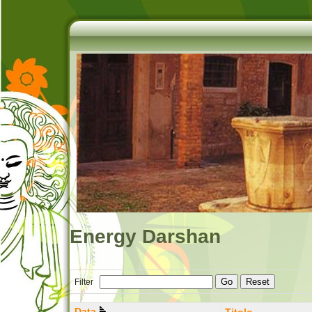
Energy Darshan
Go
Reset
Filter
Data
Titolo