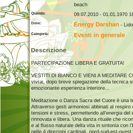
beach
Quando:
09.07.2010 - 01.01.1970 18
Dove:
Energy Darshan
- Lido
Categoria:
Eventi in generale
Descrizione
PARTECIPAZIONE LIBERA E GRATUITA!
VESTITI DI BIANCO E VIENI A MEDITARE 
vivrai, dopo breve spiegazione della tecnica 
emozionante esperienza interiore...
Meditazione o Danza Sacra del Cuore è una tec
Attraverso gesti armoniosi abbinati al respiro
tensioni e stress, permettendo all'energia del
rinnovata e libera. Una danza rituale che ricon
e al flusso naturale della vita in sintonia con 
nelle 4 direzioni cardinali, nord-sud-est-oves