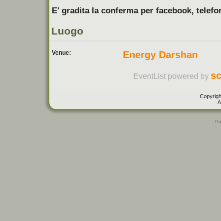
E' gradita la conferma per facebook, telefo
Luogo
Venue:
Energy Darshan
sc
EventList powered by
Copyrigh
A
Po