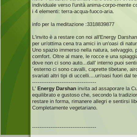
individuale verso l'unità anima-corpo-mente c
i 4 elementi: terra-acqua-fuoco-aria.
info per la meditazione :3318839877
L'invito è a restare con noi all'Energy Darsh
per un'ottima cena tra amici in un'oasi di natu
Uno spazio immerso nella natura, selvaggio, pul
comfort. Oltre al mare, le rocce e una spiagg
dove non ci sono auto...dall' interno puoi sentir
´esterno ci sono cavalli, caprette tibetane, air
svariati altri tipi di uccelli....un'oasi fuori dal 
-----------------------------------
L'
Energy Darshan
invita ad assaporare la C
equilibrato e gustoso che, secondo la tradizion
restare in forma, rimanere allegri e sentirsi lib
Completamente vegetariano.
-----------------------------------