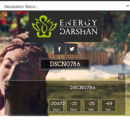
DSCN0786
»
DSCN0786
-20672
-21
-25
-49
Days
Hour
Min
Sec