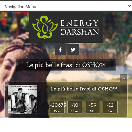
Le più belle frasi di OSHO™
»
Le più belle frasi di OSHO™
-20675
-10
-59
-13
Days
Hour
Min
Sec