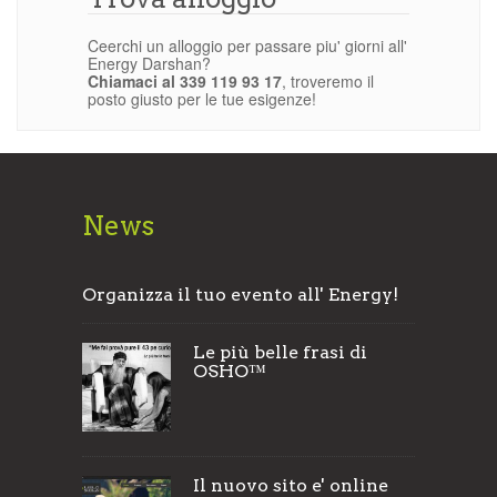
Ceerchi un alloggio per passare piu' giorni all'
Energy Darshan?
Chiamaci al 339 119 93 17
, troveremo il
posto giusto per le tue esigenze!
News
Organizza il tuo evento all' Energy!
Le più belle frasi di
OSHO™
Il nuovo sito e' online