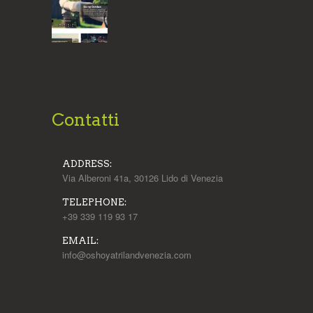
Contatti
ADDRESS:
Via Alberoni 41a, 30126 Lido di Venezia
TELEPHONE:
+39 339 119 93 17
EMAIL:
info@oshoyatrilandvenezia.com