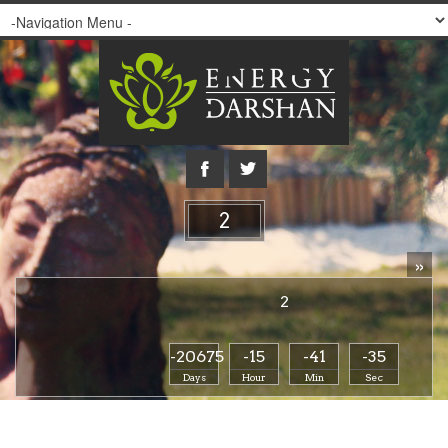
2
»
2
-20675
-15
-41
-35
Days
Hour
Min
Sec