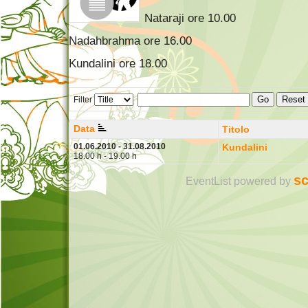
Nataraji ore 10.00
Nadahbrahma ore 16.00
Kundalini ore 18.00
Go
Reset
Filter
Data
Titolo
01.06.2010 - 31.08.2010
Kundalini
18.00 h - 19.00 h
sc
EventList powered by