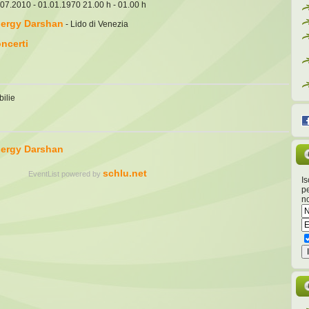
07.2010 - 01.01.1970 21.00 h - 01.00 h
ergy Darshan
- Lido di Venezia
ncerti
ilie
ergy Darshan
schlu.net
EventList powered by
Is
pe
no