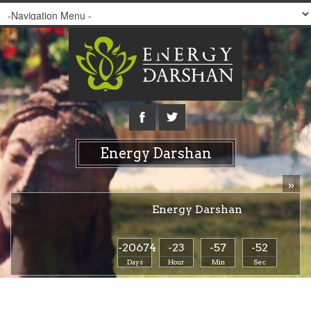
Energy Darshan
»
Energy Darshan
-20674
-23
-57
-52
Days
Hour
Min
Sec