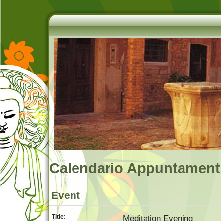
Calendario Appuntamenti
Event
Title:
Meditation Evening