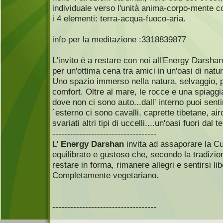
individuale verso l'unità anima-corpo-mente c
i 4 elementi: terra-acqua-fuoco-aria.
info per la meditazione :3318839877
L'invito è a restare con noi all'Energy Darsh
per un'ottima cena tra amici in un'oasi di natu
Uno spazio immerso nella natura, selvaggio, pul
comfort. Oltre al mare, le rocce e una spiagg
dove non ci sono auto...dall' interno puoi sentir
´esterno ci sono cavalli, caprette tibetane, air
svariati altri tipi di uccelli....un'oasi fuori dal 
-----------------------------------
L'
Energy Darshan
invita ad assaporare la C
equilibrato e gustoso che, secondo la tradizion
restare in forma, rimanere allegri e sentirsi lib
Completamente vegetariano.
-----------------------------------