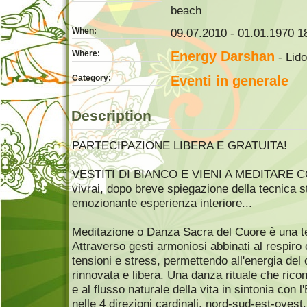
beach
When:
09.07.2010 - 01.01.1970 18
Where:
Energy Darshan
- Lido
Category:
Eventi in generale
Description
PARTECIPAZIONE LIBERA E GRATUITA!
VESTITI DI BIANCO E VIENI A MEDITARE 
vivrai, dopo breve spiegazione della tecnica 
emozionante esperienza interiore...
Meditazione o Danza Sacra del Cuore è una tec
Attraverso gesti armoniosi abbinati al respiro
tensioni e stress, permettendo all'energia del
rinnovata e libera. Una danza rituale che ricon
e al flusso naturale della vita in sintonia con 
nelle 4 direzioni cardinali, nord-sud-est-oves